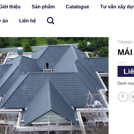
Giới thiệu
Sản phẩm
Catalogue
Tư vấn xây d
 án
Liên hệ
TRANG
MÁI
Li
Danh mụ