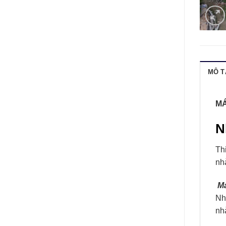
MÔ T
MÁ
N
Th
nh
Má
Nh
nh