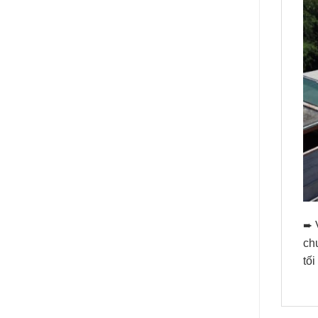
➨ 
chu
tố