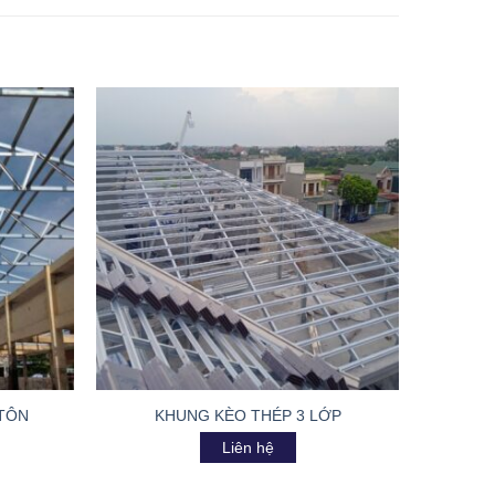
TÔN
KHUNG KÈO THÉP 3 LỚP
K
Liên hệ