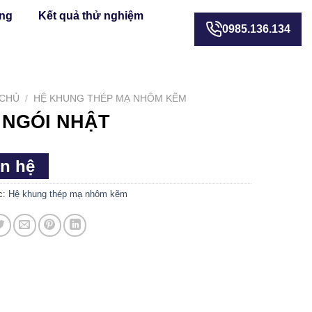
ựng
Kết quả thử nghiệm
0985.136.134
 CHỦ
/
HỆ KHUNG THÉP MẠ NHÔM KẼM
 NGÓI NHẬT
ên hệ
c:
Hệ khung thép mạ nhôm kẽm