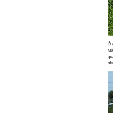
Ở 
Mẫ
qu
nh